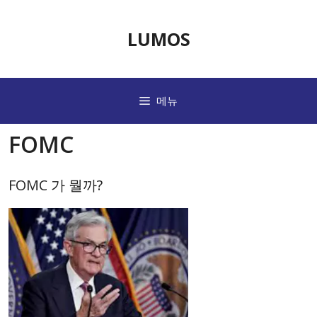
컨
텐
LUMOS
츠
로
메뉴
건
너
FOMC
뛰
기
FOMC 가 뭘까?